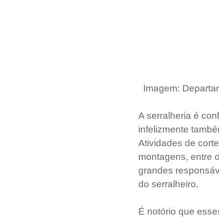
 Imagem: Departam
A serralheria é co
infelizmente també
Atividades de corte
montagens, entre o
grandes responsáve
do serralheiro.
É notório que esses