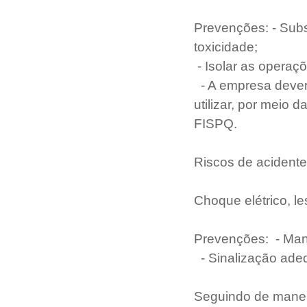
Prevenções: - Subst
toxicidade;
- Isolar as opera
 - A empresa dever
utilizar, por meio
FISPQ.
Riscos de acidente
Choque elétrico, l
Prevenções:  - Ma
 - Sinalização ad
Seguindo de maneir