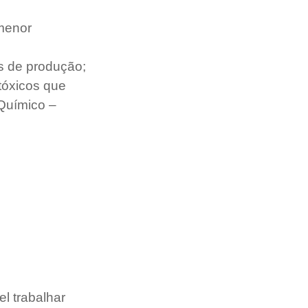
menor 
s de produção;
tóxicos que 
Químico – 
l trabalhar 