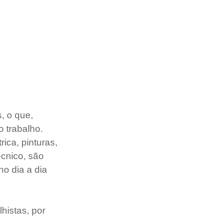
, o que, 
 trabalho. 
ica, pinturas, 
cnico, são 
o dia a dia 
histas, por 