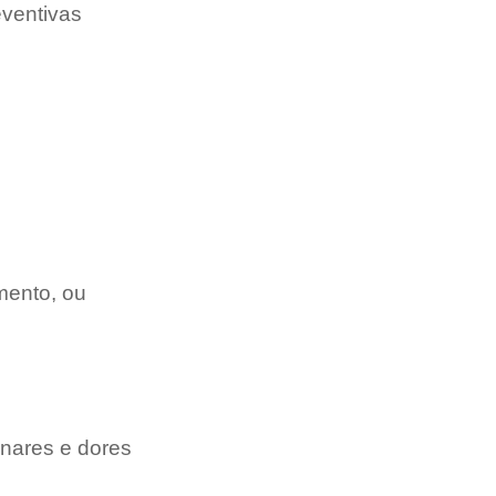
ventivas 
mento, ou 
onares e dores 