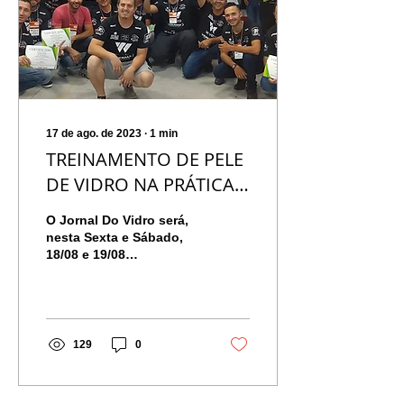
17 de ago. de 2023
∙
1
min
TREINAMENTO DE PELE
DE VIDRO NA PRÁTICA
TEM INÍCIO AMANHÃ!
O Jornal Do Vidro será,
nesta Sexta e Sábado,
18/08 e 19/08
respectivamente, o
Centro Técnico em que
ocorrerá um
completíssimo...
129
0