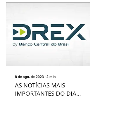
8 de ago. de 2023
∙
2
min
AS NOTÍCIAS MAIS
IMPORTANTES DO DIA 8
DE AGOSTO
BRASIL O Drex — nome
do novo Real Digital,
que foi revelado pelo
Banco Central nesta
segunda-feira (7) —