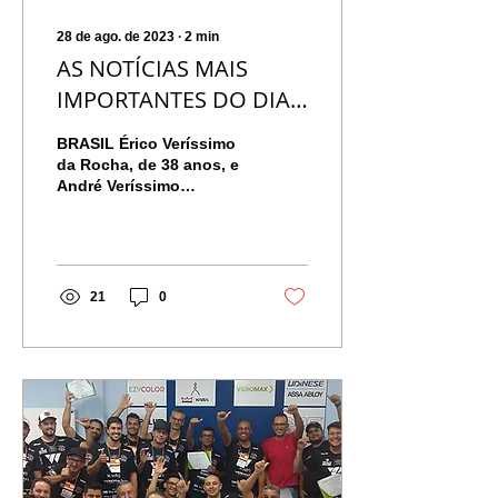
28 de ago. de 2023
∙
2
min
AS NOTÍCIAS MAIS
IMPORTANTES DO DIA
28 DE AGOSTO
BRASIL Érico Veríssimo
da Rocha, de 38 anos, e
André Veríssimo
Cardoso, de 42 anos,
morreram na tarde de
domingo (27) após um
grave...
21
0