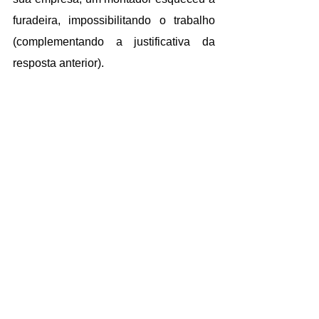
furadeira, impossibilitando o trabalho 
(complementando a justificativa da 
resposta anterior).
Outro ponto de vista que tivemos, foi 
dos profissionais da Vidraçaria Itália, da 
região de Santa Catarina. Segundo a 
experiência deles, 
a parafusadeira
 é 