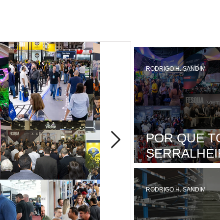
RODRIGO H. SANDIM
POR QUE T
SERRALHEI
PLANEJAR 
FEIRA
RODRIGO H. SANDIM