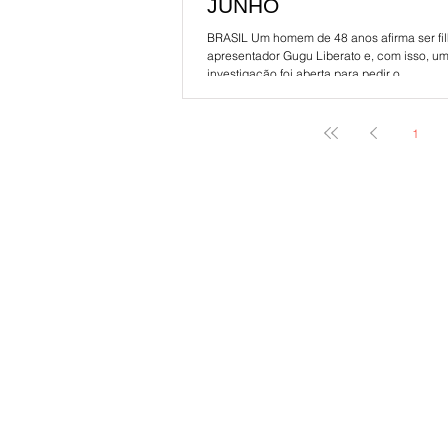
JUNHO
BRASIL Um homem de 48 anos afirma ser fi
apresentador Gugu Liberato e, com isso, u
investigação foi aberta para pedir o...
1