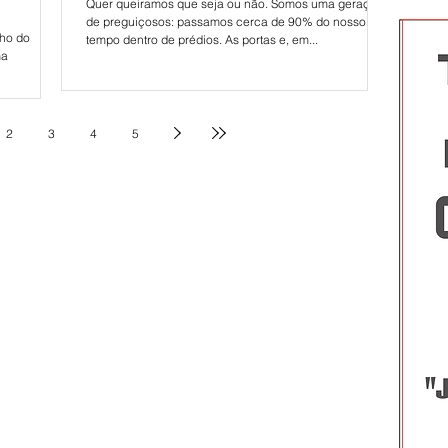
Quer queiramos que seja ou não. Somos uma geração
de preguiçosos: passamos cerca de 90% do nosso
lho do
tempo dentro de prédios. As portas e, em...
ma
2
3
4
5