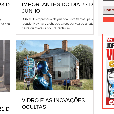
IMPORTANTES DO DIA 22 DE
23 DE
JUNHO
BRASIL O empresário Neymar da Silva Santos, pai do
a
jogador Neymar Jr., chegou a receber voz de prisão
 da escola
nesta quinta-feira (22), durante um...
VIDRO E AS INOVAÇÕES
OCULTAS
21 DE