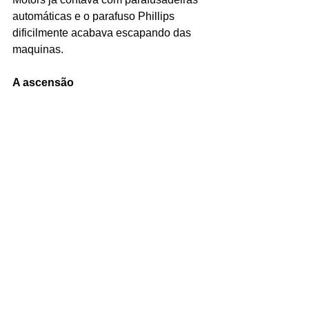
automáticas e o parafuso Phillips 
dificilmente acabava escapando das 
maquinas.
A ascensão 
Em 1937, linhas de produção como as 
do Cadillac já eram 100% adeptas ao 
parafuso Phillips. Em 1939, 70% das 
fabricantes de carros norte Americanos 
também já o utilizavam. Em 1940, 85% 
dos fabricantes de parafuso já tinham 
adquirido licença de fabricação do 
produto de Henry F. Phillips.   
Reconhecimento