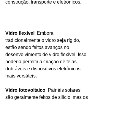
construção, transporte e eletrônicos.
Vidro flexível
: Embora 
tradicionalmente o vidro seja rígido, 
estão sendo feitos avanços no 
desenvolvimento de vidro flexível. Isso 
poderia permitir a criação de telas 
dobráveis e dispositivos eletrônicos 
mais versáteis.
Vidro fotovoltaico
: Painéis solares 
são geralmente feitos de silício, mas os 
pesquisadores estão explorando 
maneiras de incorporar células solares 
diretamente no vidro. Isso permitiria 
que janelas e fachadas de edifícios 
captassem energia solar, tornando a 