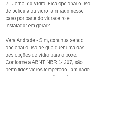
2 - Jornal do Vidro: Fica opcional o uso 
de película ou vidro laminado nesse 
caso por parte do vidraceiro e 
instalador em geral?
Vera Andrade - Sim, continua sendo 
opcional o uso de qualquer uma das 
três opções de vidro para o boxe. 
Conforme a ABNT NBR 14207, são 
permitidos vidros temperado, laminado 
ou temperado com película de 
segurança.
Por meio do programa De Olho no 
Boxe (
www.deolhonoboxe.com.br
) a 
Abravidro disponibiliza informações e 
materiais de apoio para os vidraceiros 
e consumidores. No site, os vidraceiros 
encontram mais detalhes sobre a 