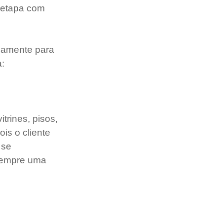
 etapa com 
iamente para 
a:
rines, pisos, 
is o cliente 
 se 
sempre uma 