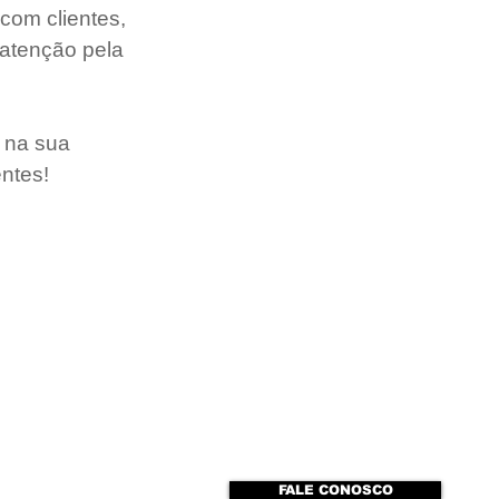
om clientes, 
 atenção pela 
 na sua 
entes!
FALE CONOSCO