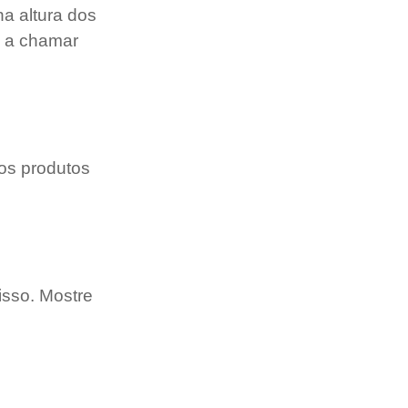
a altura dos 
s a chamar 
os produtos 
sso. Mostre 