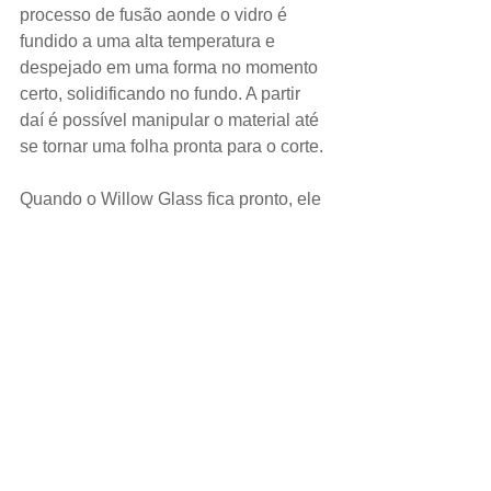
processo de fusão aonde o vidro é 
fundido a uma alta temperatura e 
despejado em uma forma no momento 
certo, solidificando no fundo. A partir 
daí é possível manipular o material até 
se tornar uma folha pronta para o corte.
Quando o Willow Glass fica pronto, ele 
é rodado em prensas que garantem a 
integridade do material. O vidro não 
encosta nos rolos, pois conta com uma 
proteção nas bordas que o fazem 
manter uma distância segura entre o 
rolo e o produto, evitando qualquer tipo 
de dano.
Willow Glass no mercado atual
Em 2018, a marca desconhecida 