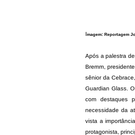
I
magem: Reportagem Jor
Após a palestra d
Bremm, presidente 
sênior da Cebrace,
Guardian Glass. O 
com destaques pa
necessidade da at
vista a importânci
protagonista, prin