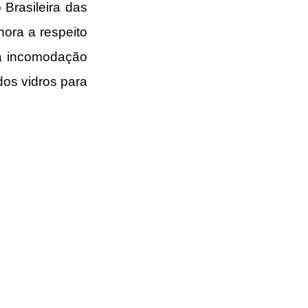
rasileira das 
ora a respeito 
 a incomodação 
os vidros para 