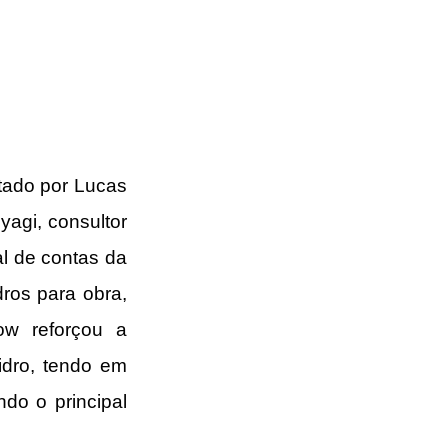
ado por Lucas 
agi, consultor 
l de contas da 
os para obra, 
w reforçou a 
dro, tendo em 
do o principal 