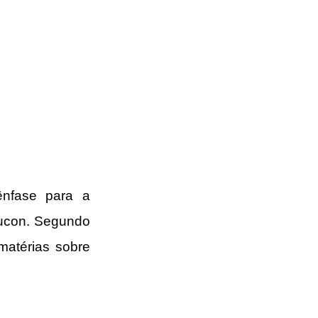
ênfase para a 
ucon. Segundo 
atérias sobre 