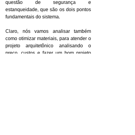
questão de segurança e 
estanqueidade, que são os dois pontos 
fundamentais do sistema. 
Claro, nós vamos analisar também 
como otimizar materiais, para atender o 
projeto arquitetônico analisando o 
preço, custos e fazer um bom projeto 
com base na agilidade, estanqueidade, 
segurança.  
Para conseguirmos um bom preço, nós 