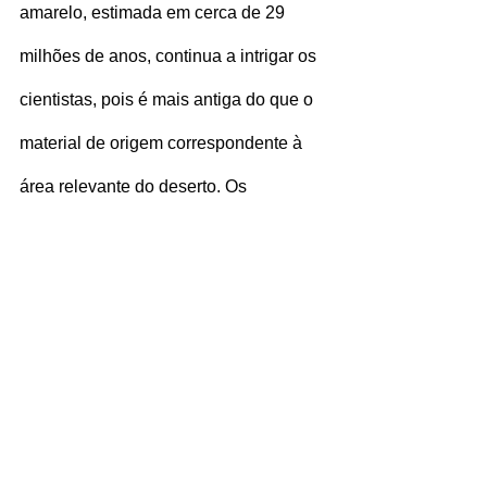
amarelo, estimada em cerca de 29 
milhões de anos, continua a intrigar os 
cientistas, pois é mais antiga do que o 
material de origem correspondente à 
área relevante do deserto. Os 
pesquisadores agora se veem diante 
de uma nova incógnita: a busca pela 
cratera do impacto que teria dado 
origem a essa mistura química. Até o 
momento, nenhuma cratera conhecida 
possui o diâmetro equivalente ao 