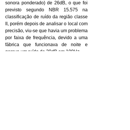
sonora ponderado) de 26dB, o que foi 
previsto segundo NBR 15.575 na 
classificação de ruído da região classe 
II, porém depois de analisar o local com 
precisão, viu-se que havia um problema 
por faixa de frequência, devido a uma 
fábrica que funcionava de noite e 
gerava um ruído de 20dB em 100Hz. 
A esquadria que estava instalada tinha 
um Rw de 26dB, porém analisando o 
espectro de frequência em 100Hz 
isolava apenas 12dB. 
Então a solução foi adequar a 
esquadria com um vidro que isolasse 
20dB em 100Hz e assim o problema foi 
resolvido. 