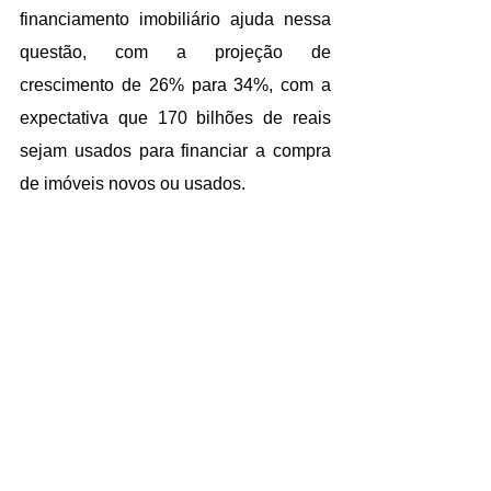
financiamento imobiliário ajuda nessa 
questão, com a projeção de 
crescimento de 26% para 34%, com a 
expectativa que 170 bilhões de reais 
sejam usados para financiar a compra 
de imóveis novos ou usados.
A gente fez uma pesquisa entre os 
nossos associados perguntando que 
temas seriam interessantes para os 
próximos cursos, como: formação de 
preços, guarda-corpos, fachadas, e 
estamos desenvolvendo eles.
A NBR 14698 Vidro temperado está 