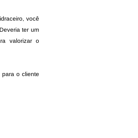
draceiro, você 
Deveria ter um 
a valorizar o 
ara o cliente 