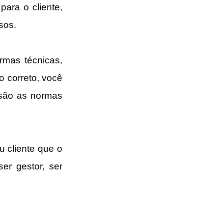
ra o cliente, 
sos.
mas técnicas, 
correto, você 
são as normas 
 cliente que o 
r gestor, ser 