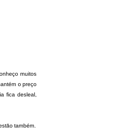
conheço muitos 
mantém o preço 
 fica desleal, 
gestão também.