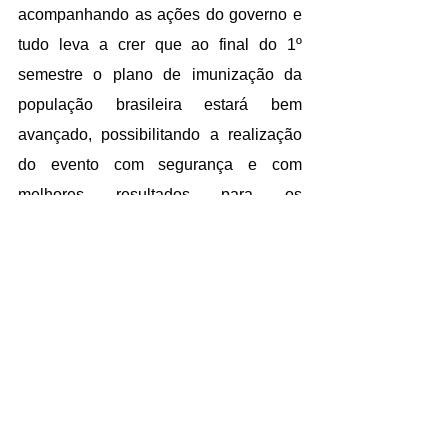
acompanhando as ações do governo e 
tudo leva a crer que ao final do 1º 
semestre o plano de imunização da 
população brasileira estará bem 
avançado, possibilitando a realização 
do evento com segurança e com 
melhores resultados para os 
expositores no segundo semestre”. Ela 
ainda explica que o adiamento também 
contribui para a preparação: “Vale 
lembrar que um evento do porte da 
Feicon exige do expositor meses de 
preparação e trabalho, e com o 
adiamento acreditamos que essa 
preparação poderá ser feita com mais 