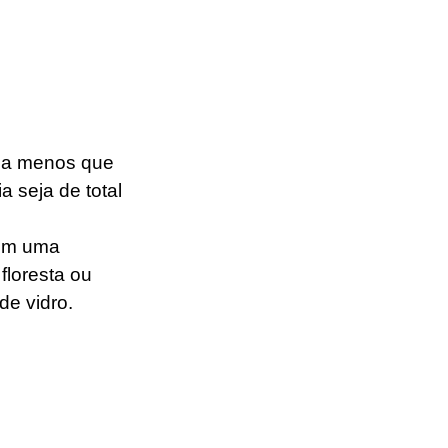
, a menos que 
 seja de total 
em uma 
floresta ou 
e vidro. 