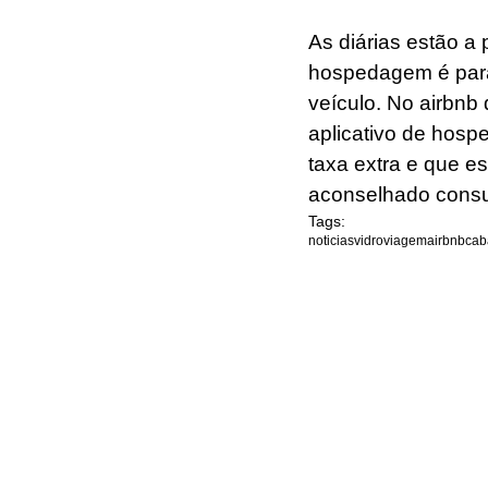
As diárias estão a 
hospedagem é para
veículo. No airbnb
aplicativo de hosp
taxa extra e que es
aconselhado consul
Tags:
noticias
vidro
viagem
airbnb
cab