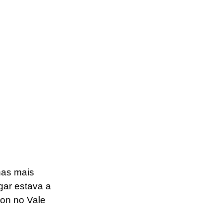
has mais 
ar estava a 
on no Vale 