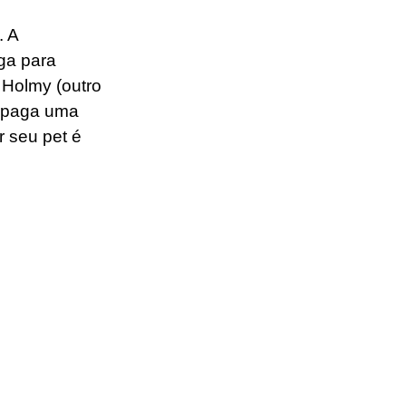
 A 
ga para 
 Holmy (outro 
r paga uma 
r seu pet é 