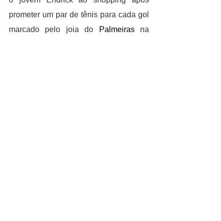
prometer um par de tênis para cada gol 
marcado pelo joia do 
Palmeiras
 na 
vitória por 3 a 1 sobre o Athletico, fora 
de casa, pela 34ª rodada do Brasileirão.
CULTURA
Lenda do rock, 
Jerry Lee Lewis morreu 