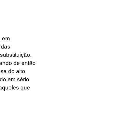
á em 
 das 
ubstituição. 
tando de então 
a do alto 
do em sério 
daqueles que 