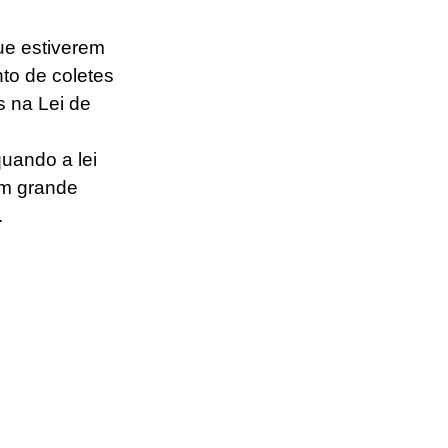
ue estiverem 
to de coletes 
 na Lei de 
uando a lei 
em grande 
 