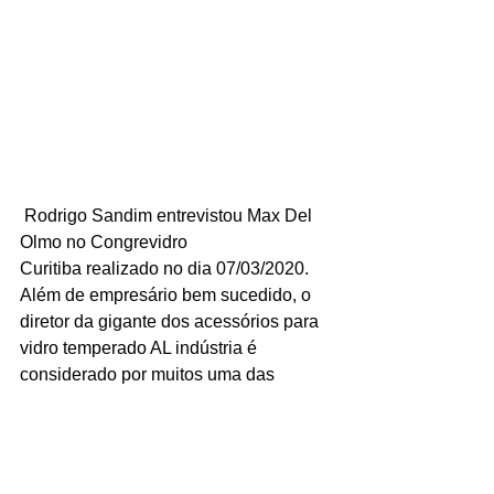
 Rodrigo Sandim entrevistou Max Del 
Olmo no Congrevidro 
Curitiba realizado no dia 07/03/2020. 
Além de empresário bem sucedido, o 
diretor da gigante dos acessórios para 
vidro temperado AL indústria é 
considerado por muitos uma das 
cabeças pensantes mais influentes do 
segmento alumínio-vidreiro  no Brasil.
Você terá a oportunidade de ouvir Max 
dando uma série de opiniões 