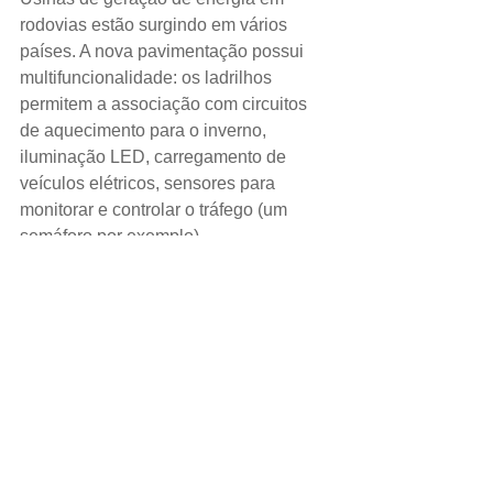
rodovias estão surgindo em vários 
países. A nova pavimentação possui 
multifuncionalidade: os ladrilhos 
permitem a associação com circuitos 
de aquecimento para o inverno, 
iluminação LED, carregamento de 
veículos elétricos, sensores para 
monitorar e controlar o tráfego (um 
semáforo por exemplo).
Durante o inverno, a pista se 
autodescongela com a sua própria 
eletricidade e o restante da energia vai 
para a rede e pode ser consumida 
pelos moradores.
A superfície deve ser autolimpante, a 
sujeira se acumula nas junções e é 
lavada pela chuva.