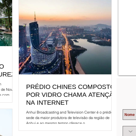
O
TUREZA
m
PRÉDIO CHINES COMPOSTO
e de Nova
POR VIDRO CHAMA ATENÇÃO
 com...
NA INTERNET
Anhui Broadcasting and Television Center é o prédio
sede da maior produtora de televisão da região de
Anhui e ao mesmo tempo oferece o...