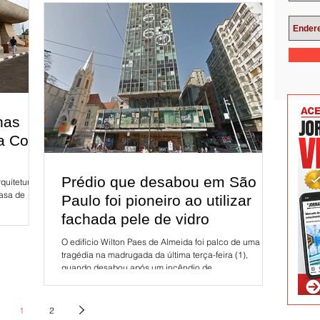
nas
 a Copa
Prédio que desabou em São
quitetura
Casa de
Paulo foi pioneiro ao utilizar
fachada pele de vidro
O edifício Wilton Paes de Almeida foi palco de uma
tragédia na madrugada da última terça-feira (1),
quando desabou após um incêndio de...
1
2