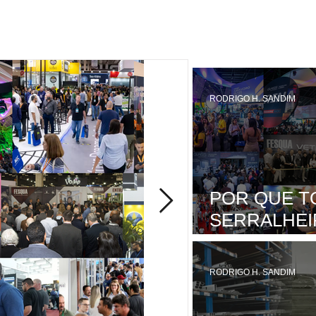
RODRIGO H. SANDIM
POR QUE T
SERRALHEI
PLANEJAR 
FEIRA
RODRIGO H. SANDIM