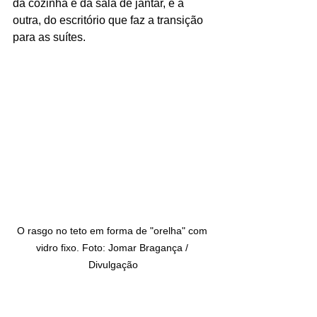
da cozinha e da sala de jantar, e a 
outra, do escritório que faz a transição 
para as suítes.
O rasgo no teto em forma de "orelha" com 
vidro fixo. Foto: Jomar Bragança / 
Divulgação
Um escritório faz a conexão entre a 
área social e as duas suítes criadas em 