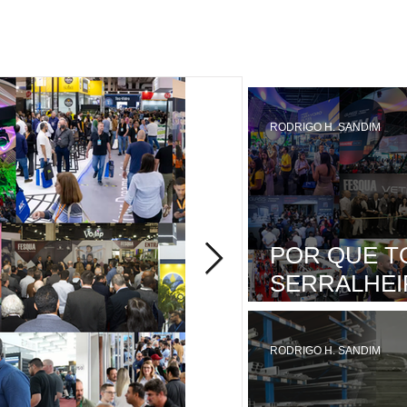
RODRIGO H. SANDIM
POR QUE T
SERRALHEI
PLANEJAR 
FEIRA
RODRIGO H. SANDIM