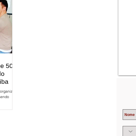
de 50
do
iba
é organizado