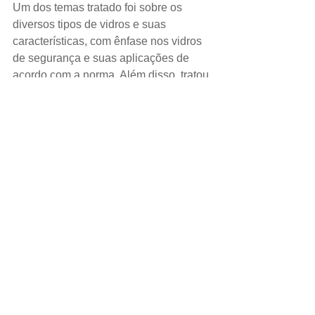
Um dos temas tratado foi sobre os 
diversos tipos de vidros e suas 
características, com ênfase nos vidros 
de segurança e suas aplicações de 
acordo com a norma. Além disso, tratou 
também sobre soluções inovadoras 
que o vidro é capaz de fornecer em 
razão das novas tecnologias. O 
material pode proporcionar economia 
de energia, controle de luminosidade e 
conforto
térmico e acústico.
Tags:
curso
palestra
abravidro
tecnologia do vidro
© 2026 Todos os Direitos reservados ao