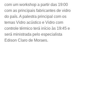
com um workshop a partir das 19:00 
com as principais fabricantes de vidro 
do país. A palestra principal com os 
temas Vidro acústico e Vidro com 
controle térmico terá início às 19:45 e 
será ministrada pelo especialista 
Edison Claro de Moraes.
Edison é empresário formado em 
Economia com especialização em 
Administração de Materiais pela 
fundação Getúlio Vargas e pós-
graduado pela ESPM-SP em 
Marketing. O Jornal do Vidro estará 
presente no evento e trará todos os 
detalhes a respeito do encontro e as 
impressões dos convidados que 
estarão por lá.