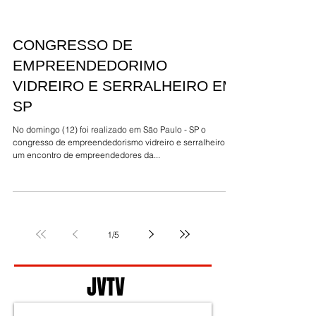
Alex Herbich é o professor de serralheria de maior
sucesso no Youtube, além de ser fundador do curso
“Serralheiro do Zero”, serralheiro...
CONGRESSO DE
EMPREENDEDORIMO
VIDREIRO E SERRALHEIRO EM
SP
No domingo (12) foi realizado em São Paulo - SP o
congresso de empreendedorismo vidreiro e serralheiro,
um encontro de empreendedores da...