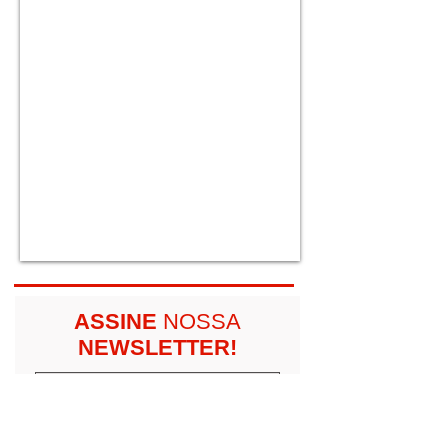
1
/
5
JVTV