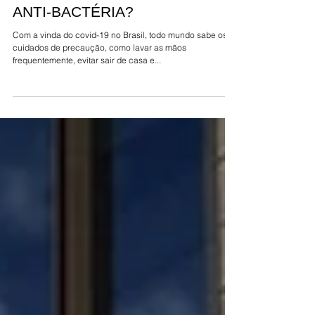
VOCÊ JÁ OFERECEU VIDRO
ANTI-BACTÉRIA?
Com a vinda do covid-19 no Brasil, todo mundo sabe os
cuidados de precaução, como lavar as mãos
frequentemente, evitar sair de casa e...