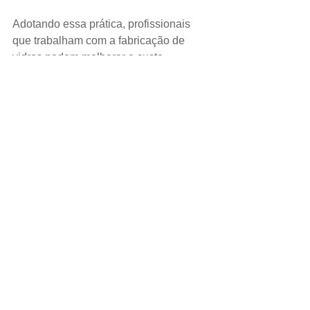
Adotando essa prática, profissionais 
que trabalham com a fabricação de 
vidros podem melhorar o custo 
benefício de seus produtos além de se 
diferencia de outras empresas do setor.
Para você vidraceiro e serralheiro que 
deseja saber mais sobre a reciclagem, 
busque informações com seu 
temperador, distribuidor ou entidades 
do setor é o mais indicado.
Para saber mais sobre a história do 
vidro baixe o e-book  
https://www.jornaldovidro.com.br/livro-a-