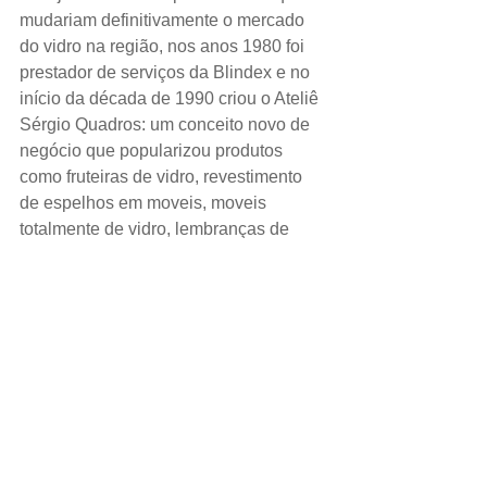
mudariam definitivamente o mercado 
do vidro na região, nos anos 1980 foi 
prestador de serviços da Blindex e no 
início da década de 1990 criou o Ateliê 
Sérgio Quadros: um conceito novo de 
negócio que popularizou produtos 
como fruteiras de vidro, revestimento 
de espelhos em moveis, moveis 
totalmente de vidro, lembranças de 
formatura de vidro, troféus e muito mais.
Sérgio Quadros foi o primeiro 
profissional do Brasil a utilizar cola em 
vidro. Sempre disposto a ajudar o 
mercado, Sérgio Quadros nunca 
deixou de ensinar técnicas aos que o 
procuraram em seu Ateliê, sua 
contribuição para o mercado é 