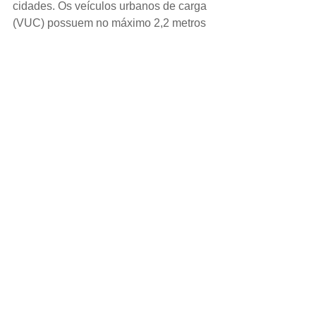
cidades. Os veículos urbanos de carga 
(VUC) possuem no máximo 2,2 metros 
de largura e até 6,3 metros de 
comprimento e conseguem transportar 
em média 3 toneladas de carga. Alguns 
exemplos: os modelos da Mercedes-
Benz, Sprinter 415 CDI, Accelo 815 e 
Accelo 1016, a Ford possui o Cargo 
816 e a Volkswagen o Delivery 11.180.
Como cada município possui suas 
próprias normas de restrições, é 
importante se informar sobre as da sua 
região ou da região onde o trabalho 
será entregue.
O caminhão toco, conhecido também 
como semi-pesado, possui dois eixos e 
tem capacidade máxima de 6 