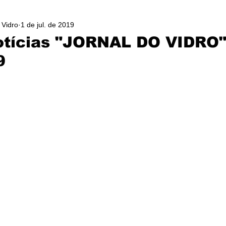
 Vidro
1 de jul. de 2019
otícias "JORNAL DO VIDRO"
9