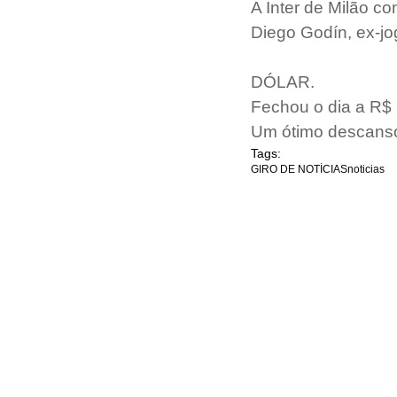
A Inter de Milão c
Diego Godín, ex-jog
DÓLAR.
Fechou o dia a R$
Um ótimo descans
Tags:
GIRO DE NOTÍCIAS
noticias
INÍCIO
WORKSHOP
EDITORIAS
COLUNIST