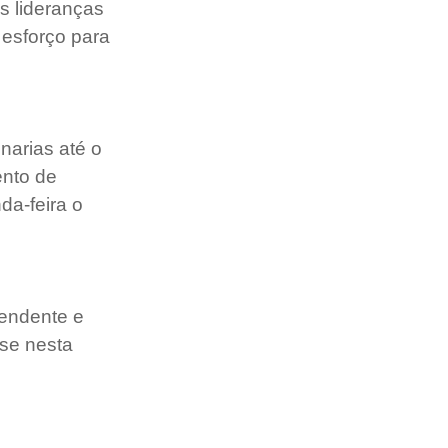
s lideranças 
esforço para 
narias até o 
ento de 
a-feira o 
endente e 
se nesta 