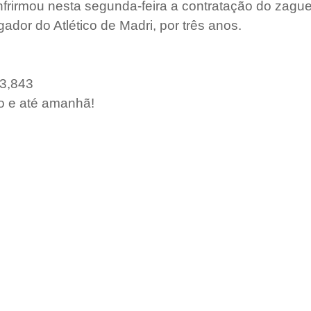
onfrirmou nesta segunda-feira a contratação do zague
ador do Atlético de Madri, por três anos.
 3,843
o e até amanhã!
AS
JV-TV
MELHORES DO ANO
PODCAST
Conta