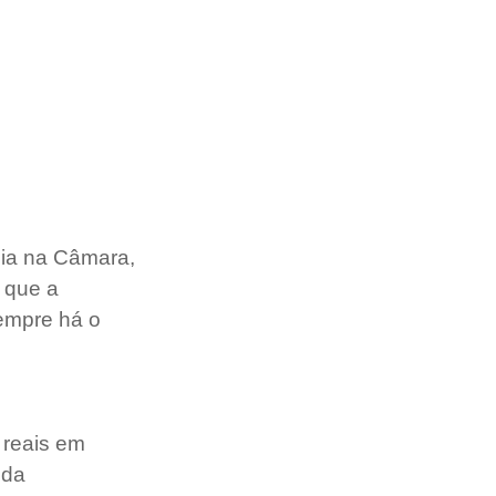
cia na Câmara, 
 que a 
empre há o 
 reais em 
 da 