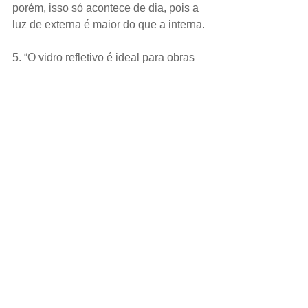
porém, isso só acontece de dia, pois a 
luz de externa é maior do que a interna.
5. “O vidro refletivo é ideal para obras 
comerciais”
Mito! Os vidros de proteção solar já 
estão em alta não somente em projetos 
comerciais, mas também em 
residências, devido a sua economia de 
energia e alta sustentabilidade.
6. “A película refletiva é diferente do 
vidro refletivo”
Verdade! O vidro de controle solar é 
metalizado durante o processo 
produtivo, diferente da película que é 
aplicada posteriormente. A película é 