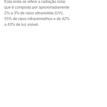
Esta onda se refere a radiação solar 
que é composta por aproximadamente 
2% a 3% de raios ultravioleta (UV), 
55% de raios infravermelhos e de 42% 
a 43% de luz visível.
Ao controlar a intensidade da radiação 
solar, a temperatura desejada no 
ambiente pode ser mantida, e é 
possível controlar os efeitos 
indesejáveis dos raios. É conhecido 
que os raios UV causam o 
amarelamento dos objetos brancos, 
desbotamento de pisos e tecidos mas 
os raios infravermelhos também 
favorecem. A tecnologia XIR tem como 
base a transmissão da luz visível com 
o calor do infravermelho reduzido.