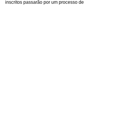
inscritos passarão por um processo de 
seleção e os finalistas serão 
submetidos à votação popular. Podem 
inscrever projetos membros de 
diversos elos da cadeia, como 
processadores, vidraceiros, arquitetos, 
fabricantes de esquadrias e 
consultores.
A cerimônia de premiação acontecerá 
em maio, no luxuoso Hotel Palácio 
Tangará, em São Paulo.
FONTE: ABRAVIDRO E GUARDIAN.