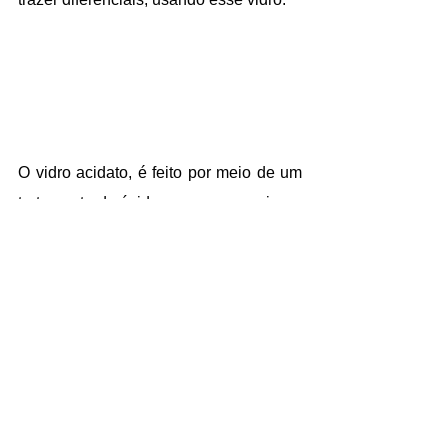
O vidro acidato, é feito por meio de um 
tratamento de ácidos, para proporcionar 
a opacidade ao mesmo. Com 
acabamento fosco, é difícil ver através 
dele, por outro lado, possibilidade a 
passagem de luminosidade. 
Aliados de vidraceiros e serralheiros, a 
facilidade na limpeza, além da 
colaboração com a decoração e 