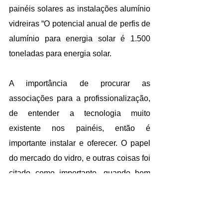
painéis solares as instalações alumínio 
vidreiras “O potencial anual de perfis de 
alumínio para energia solar é 1.500 
toneladas para energia solar. 
A importância de procurar as 
associações para a profissionalização, 
de entender a tecnologia muito 
existente nos painéis, então é 
importante instalar e oferecer. O papel 
do mercado do vidro, e outras coisas foi 
citado como importante, quando bem 
aproveitado. “A grande corrida nas 
vidraçarias no Brasil afora é buscar 
uma nova solução para oferecer”.