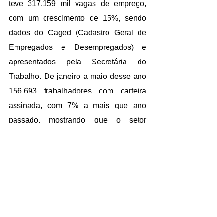
teve 317.159 mil vagas de emprego, 
com um crescimento de 15%, sendo 
dados do Caged (Cadastro Geral de 
Empregados e Desempregados) e 
apresentados pela Secretária do 
Trabalho. De janeiro a maio desse ano 
156.693 trabalhadores com carteira 
assinada, com 7% a mais que ano 
passado, mostrando que o setor 
continua crescendo. Ela lembra que no 
site da Ascevi há vagas dos 
associados.
A apresentadora ressalta também o 
índice de confiança industrial do mês 
de julho: 64.9 pontos em Santa 