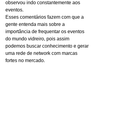
observou indo constantemente aos 
eventos. 
Esses comentários fazem com que a 
gente entenda mais sobre a 
importância de frequentar os eventos 
do mundo vidreiro, pois assim 
podemos buscar conhecimento e gerar 
uma rede de network com marcas 
fortes no mercado. 
Para você não perder mais um evento 
desses, trouxeram a informação sobre 
a Expovidral. A feira ocorre nos dias 13, 
14 e 15 de abril deste ano, conta com 
várias marcas e personalidades 
importantes do alumínio-vidreiro. Esta 
é a oportunidade perfeita para expandir 
suas parcerias e rede de contatos, 
fazer sua network e ver novidades em 
primeira mão. 