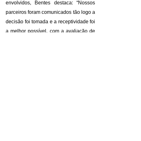
envolvidos, Bentes destaca: “Nossos 
parceiros foram comunicados tão logo a 
decisão foi tomada e a receptividade foi 
a melhor possível, com a avaliação de 
que foi uma decisão prudente e 
acertada”.
Sobre a importância do adiamento do 
principal encontro do setor, ela acredita 
que todos anseiam pela oportunidade 
de se encontrarem e estarem juntos: “O 
adiamento nos fará aguardar um pouco 
mais por este momento, mas temos a 
certeza de que é a melhor decisão”.