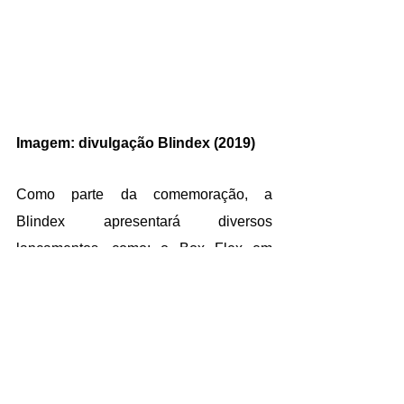
Imagem: divulgação Blindex (2019)
Como parte da comemoração, a 
Blindex apresentará diversos 
lançamentos, como: o Box Flex em 
maio, uma linha de colas selantes para 
vidros em junho, box de banheiro 
personalizado em julho. Segundo a 
gerente: “A expertise da marca permite 
que a Blindex amplie seu portfólio de 