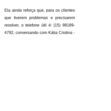
Ela ainda reforça que, para os clientes 
que tiverem problemas e precisarem 
resolver, o telefone útil é: (15) 98189-
4792, conversando com Kátia Cristina - 
Gerente do setor de compras e pedidos.
A fabricante também nos enviou uma 
imagem que mostra o combinado com o 
cliente: “Ok, Sr. Bruno, vou acreditar. 
Vou apagar todas as publicações, mas 
se você não mandar, postarei de novo", 
ressalta o cliente Boliviano na conversa 
divulgada.