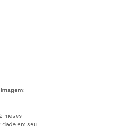
                                                                                                                           Imagem:
12 meses 
ridade em seu 