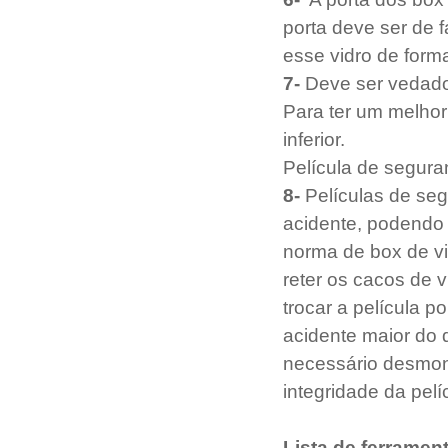
porta deve ser de 
esse vidro de form
7- 
Deve ser vedado o
Para ter um melhor
inferior.
Película de segur
8-
 Películas de se
acidente, podendo 
norma de box de vi
reter os cacos de 
trocar a película p
acidente maior do q
necessário desmont
integridade da pelí
Lista de ferramen