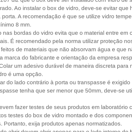
ado. Ao instalar o box de vidro, deve-se evitar que 
 a porta. A recomendação é que se utilize vidro temp
ínimo 8 mm.
o nas bordas do vidro evita que o material entre em 
iais. É recomendado pela norma utilizar proteção nos
 feitos de materiais que não absorvam água e que 
r a marca do fabricante e orientação da empresa res
Colar um adesivo durável de maneira discreta para n
idro é uma opção.
car do lado contrário à porta ou transpasse é exigid
passe tenha que ser menor que 50mm, deve-se utili
devem fazer testes de seus produtos em laboratório 
itos testes do box de vidro montado e dos componen
s. Portanto, exija produtos apenas normatizados.
 de abrir devem abrir apenas para o lado interno do 