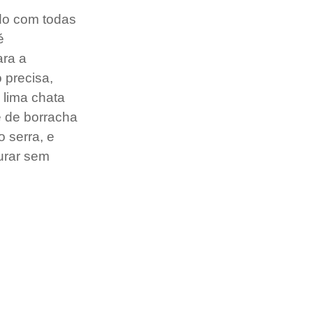
ado com todas 
é 
ra a 
 precisa, 
 lima chata 
e de borracha 
 serra, e 
urar sem 