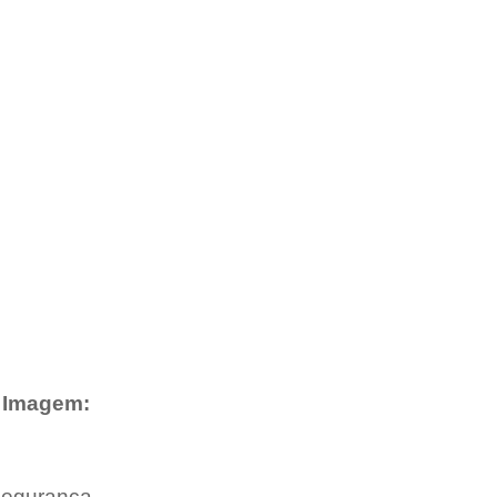
                                                                                                                           Imagem:
segurança, 