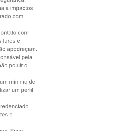
haja impactos 
erado com 
contato com 
 furos e 
não apodreçam.
ponsável pela 
ão poluir o 
o um mínimo de 
zar um perfil 
credenciado 
tes e 
box. Essa 