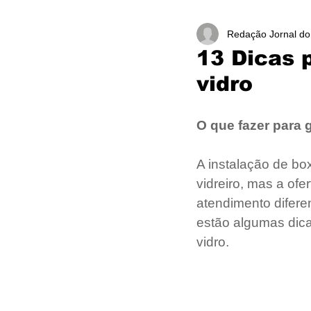
Redação Jornal do 
13 Dicas 
vidro
O que fazer para g
A instalação de b
vidreiro, mas a of
atendimento diferen
estão algumas dic
vidro.