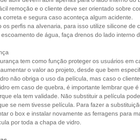
fácil remoção e o cliente deve ser orientado sobre c
a correta e segura caso aconteça algum acidente.
s perfis na alvenaria, para isso utilize silicone de c
 escoamento de água, faça drenos do lado interno do 
ança
gurança tem como função proteger os usuários em c
aumentar o valor ao projeto, desde que bem especif
dro não obriga o uso da película, mas caso o cliente
vidro em caso de quebra, é importante lembrar que é
orque ela tem validade. Não substituir a película pod
ue se nem tivesse película. Para fazer a substituiçã
ar o box e instalar novamente as ferragens para ma
cula por toda a chapa de vidro.
tas