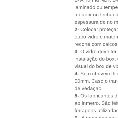
laminado ou temper
ao abrir ou fechar
espessura de no m
2-
 Colocar proteçã
outro vidro e mater
recorte com calços
3-
 O vidro deve te
instalação do box. 
visual do box de v
4-
 Se o chuveiro fi
50mm. Caso o trans
de vedação.
5-
 Os fabricantes 
ao Inmetro. São fe
ferragens utilizada
6-
  A porta dos box