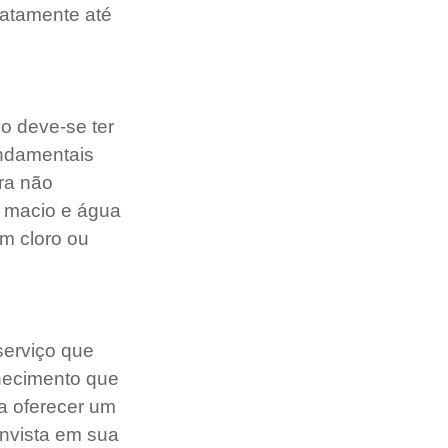
atamente até 
o deve-se ter 
ndamentais 
ra não 
 macio e água 
m cloro ou 
serviço que 
hecimento que 
a oferecer um 
 Invista em sua 