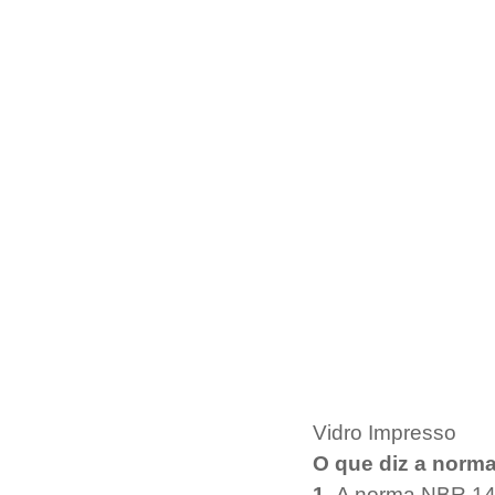
Vidro Impresso 
O que diz a norm
1-
 A norma NBR 142