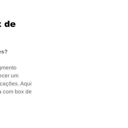
x de
es?
gmento 
ecer um 
icações. Aqui 
a com box de 