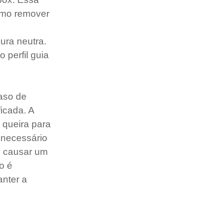
omo remover 
ura neutra. 
perfil guia 
aso de 
icada. A 
 queira para 
 necessário 
e causar um 
o é 
nter a 