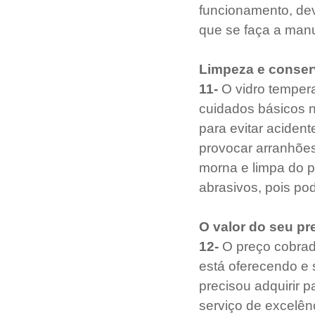
funcionamento, dev
que se faça a man
Limpeza e conse
11- 
O vidro tempera
cuidados básicos n
para evitar acident
provocar arranhões
morna e limpa do p
abrasivos, pois po
O valor do seu pr
12-
 O preço cobrad
está oferecendo e 
precisou adquirir 
serviço de excelênci