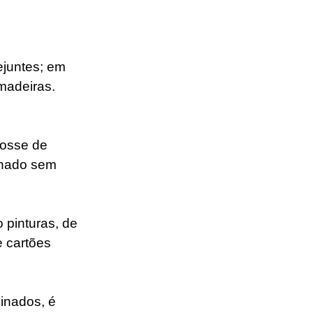
ejuntes; em 
madeiras.
fosse de 
lhado sem 
pinturas, de 
 cartões 
inados, é 