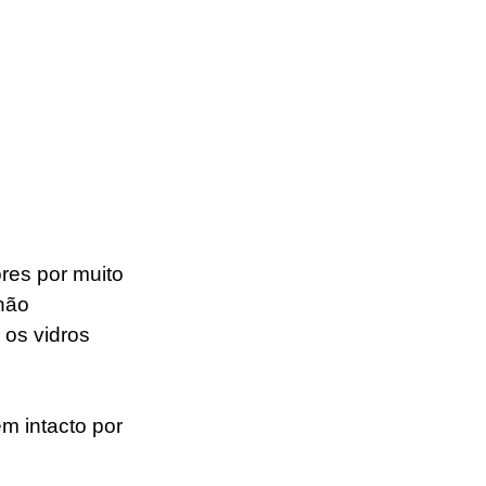
res por muito 
não 
os vidros 
m intacto por 