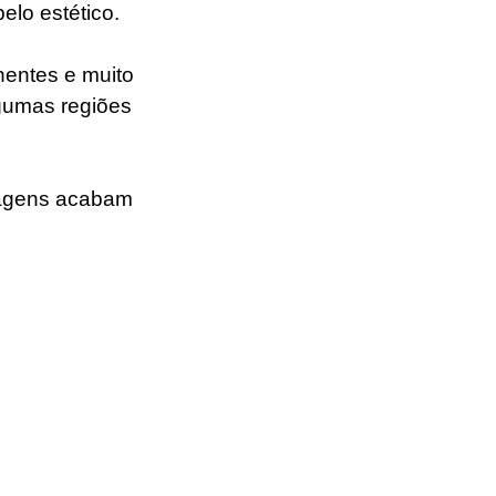
elo estético.
nentes e muito 
gumas regiões 
sagens acabam 