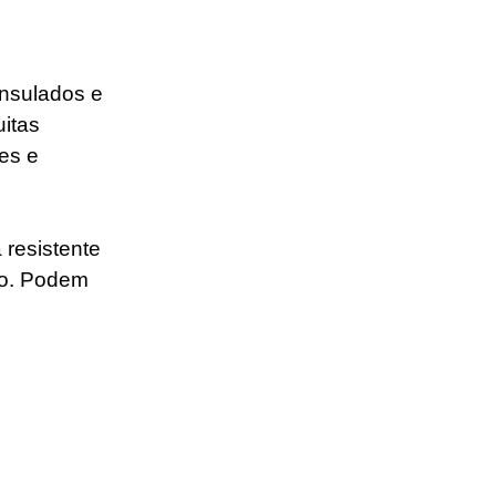
insulados e 
itas 
es e 
resistente 
ão. Podem 