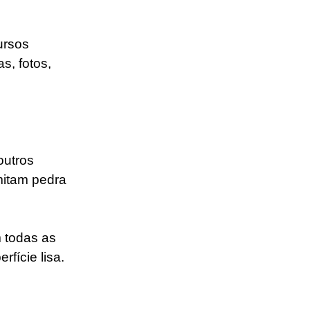
ursos 
s, fotos, 
outros 
mitam pedra 
 todas as 
fície lisa.  