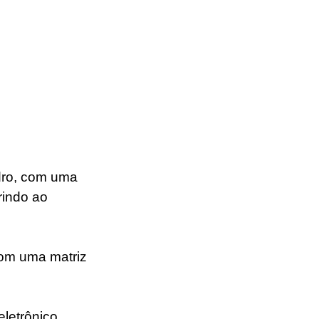
dro, com uma 
rindo ao 
com uma matriz 
letrônico, 