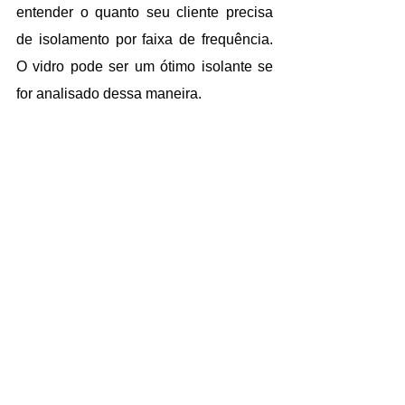
entender o quanto seu cliente precisa 
de isolamento por faixa de frequência. 
O vidro pode ser um ótimo isolante se 
for analisado dessa maneira.
Às vezes, substituir um vidro de 6mm 
por um de 3mm é melhor. Ou seja, para 
baixas frequências: vidros 
extremamente pesados; alta frequência: 
vidros não tão pesados, mas com muita 