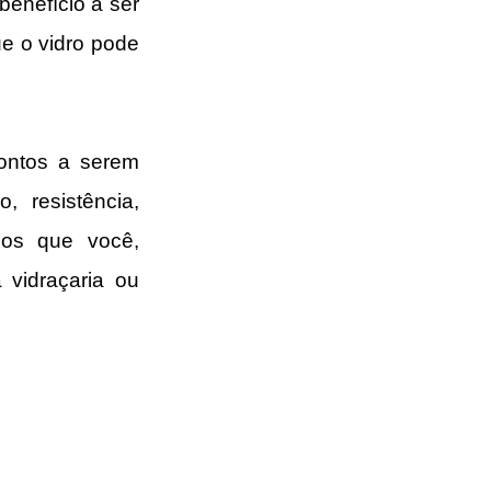
enefício a ser 
e o vidro pode 
ontos a serem 
 resistência, 
ios que você, 
 vidraçaria ou 