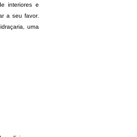
e interiores e 
 a seu favor. 
draçaria, uma 