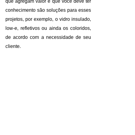
que agregam valor e que você deve ter 
conhecimento são soluções para esses 
projetos, por exemplo, o vidro insulado,  
low-e, refletivos ou ainda os coloridos, 
de acordo com a necessidade de seu 
cliente.
O professor da Universidade do Som e 
diretor da AtenuaSom, Édison Claro de 
Moraes, destaca os benefícios do uso 
dos vidros insulados: “A principal 