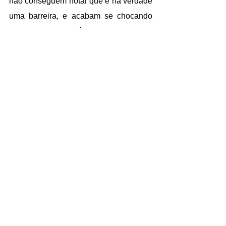
não conseguem notar que é na verdade 
uma barreira, e acabam se chocando 
contra essas superfícies.
O Ornilux Bird Protection Glass tem um 
revestimento com luz UV, formando 
uma figura semelhante a uma teia. 
Facilitando a segurança dos pássaros, 
com a luz ultravioleta, é possível que 
eles vejam o obstáculo. Aplicável em 
várias situações, ele mantém a 
aparência estética, não sendo possível 
ver com olhos humanos as 
características que evitam essas 
colisões.
Tags: