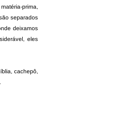
atéria-prima, 
são separados 
onde deixamos 
derável, eles 
blia, cachepô, 
.