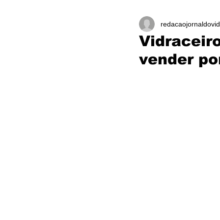
redacaojornaldovid
Vidraceir
vender por