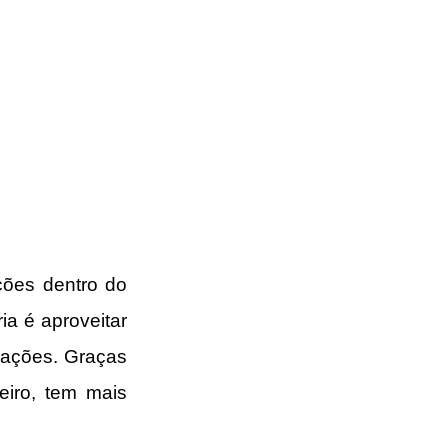
ões dentro do 
a é aproveitar 
lações. Graças 
iro, tem mais 